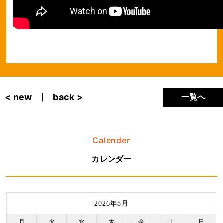
< new
back >
一覧へ
|
Calender
カレンダー
2026年8月
月
火
水
木
金
土
日