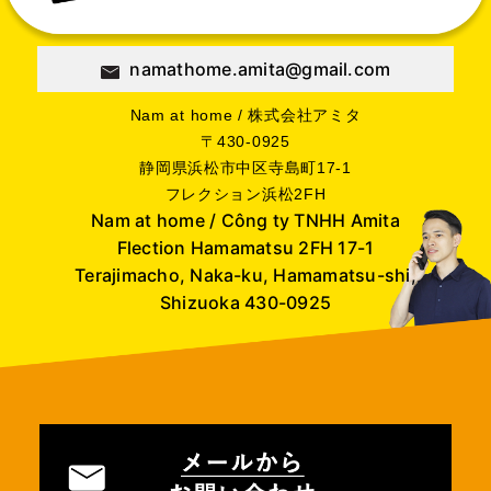
namathome.amita@gmail.com
Nam at home / 株式会社アミタ
〒430-0925
静岡県浜松市中区寺島町17-1
フレクション浜松2FH
Nam at home / Công ty TNHH Amita
Flection Hamamatsu 2FH 17-1
Terajimacho, Naka-ku, Hamamatsu-shi,
Shizuoka 430-0925