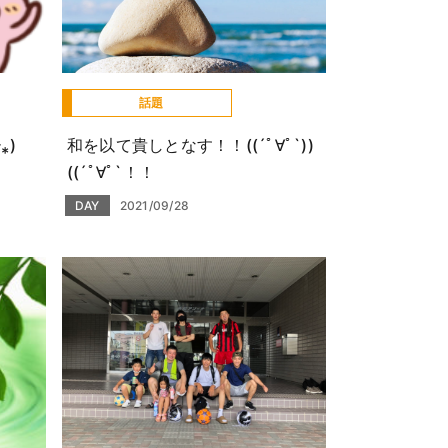
話題
⁎)
和を以て貴しとなす！！((´ﾟ∀ﾟ`))
((´ﾟ∀ﾟ`！！
DAY
2021/09/28