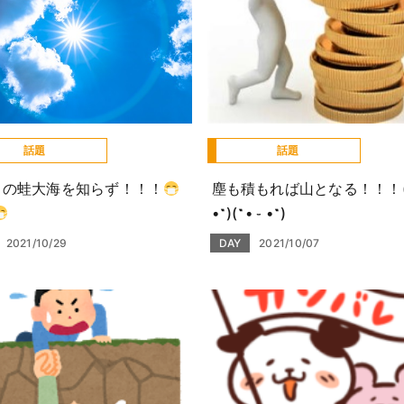
話題
話題
中の蛙大海を知らず！！！
塵も積もれば山となる！！！(˶
•˶)(˶• ֊ •˶)
2021/10/29
DAY
2021/10/07