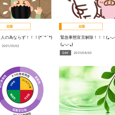
話題
話題
人の為ならず！！！(*´꒳`*)
緊急事態宣言解除！！！(⁎ᵕᴗᵕ
(⁎ᵕᴗᵕ⁎)
2021/10/02
DAY
2021/09/30