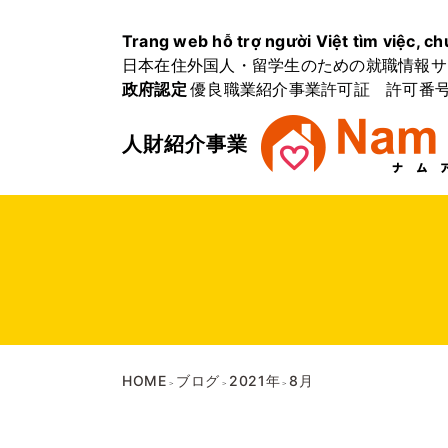
Trang web hỗ trợ người Việt tìm việc, ch
日本在住外国人・留学生のための就職情報サ
政府認定
優良職業紹介事業許可証 許可番号 2
人財紹介事業
HOME
ブログ
2021年
8月
>
>
>