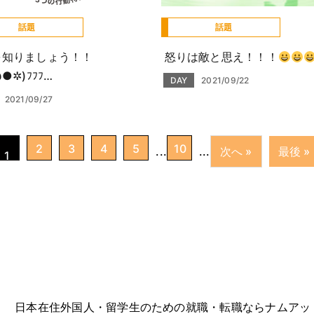
話題
話題
を知りましょう！！
怒りは敵と思え！！！
●✲)ﾌﾌﾌ…
DAY
2021/09/22
2021/09/27
2
3
4
5
10
...
...
次へ »
最後 »
1
 ｜ 日本在住外国人・留学生のための就職・転職ならナムアッ