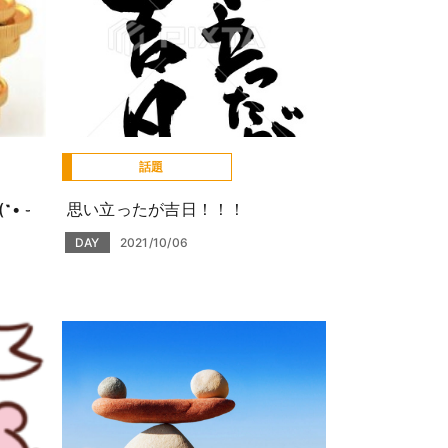
話題
• ֊
思い立ったが吉日！！！
DAY
2021/10/06