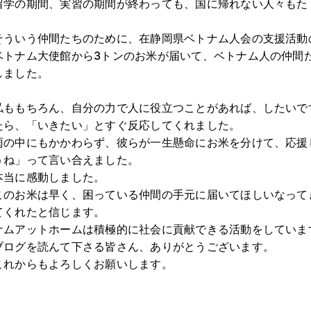
留学の期間、実習の期間が終わっても、国に帰れない人々もた
そういう仲間たちのために、在静岡県ベトナム人会の支援活動
ベトナム大使館から3トンのお米が届いて、ベトナム人の仲間
しました。
私ももちろん、自分の力で人に役立つことがあれば、したいで
たら、「いきたい」とすぐ反応してくれました。
雨の中にもかかわらず、彼らが一生懸命にお米を分けて、応援
うね」って言い合えました。
本当に感動しました。
このお米は早く、困っている仲間の手元に届いてほしいなって
てくれたと信じます。
ナムアットホームは積極的に社会に貢献できる活動をしていま
ブログを読んて下さる皆さん、ありがとうございます。
これからもよろしくお願いします。