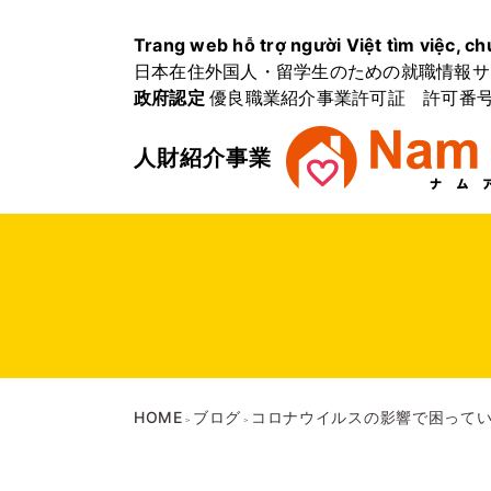
Trang web hỗ trợ người Việt tìm việc, ch
日本在住外国人・留学生のための就職情報サ
政府認定
優良職業紹介事業許可証 許可番号 2
人財紹介事業
HOME
ブログ
コロナウイルスの影響で困って
>
>