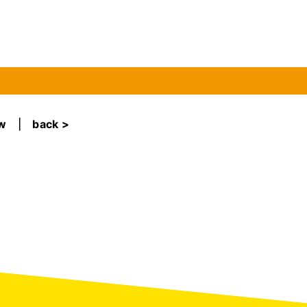
ew
|
back >