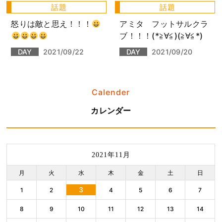
話題
話題
怒りは敵と思え！！！
アミタ フットサルクラ
ブ！！！(*≧∀≦)(≧∀≦*)
DAY
2021/09/22
DAY
2021/09/20
Calender
カレンダー
2021年11月
月
火
水
木
金
土
日
3
1
2
4
5
6
7
8
9
10
11
12
13
14