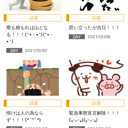
話題
話題
塵も積もれば山とな
思い立ったが吉日！！！
る！！！(˶• ֊ •˶)(˶• ֊
DAY
2021/10/06
•˶)
DAY
2021/10/07
話題
話題
情けは人の為なら
緊急事態宣言解除！！！
ず！！！(*´꒳`*)
(⁎ᵕᴗᵕ⁎)(⁎ᵕᴗᵕ⁎)