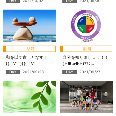
DAY
2021/10/02
DAY
2021/09/30
話題
話題
和を以て貴しとなす！！
自分を知りましょう！！
((´ﾟ∀ﾟ`))((´ﾟ∀ﾟ`！！
(✲●ω●✲)ﾌﾌﾌ…
DAY
2021/09/28
DAY
2021/09/27