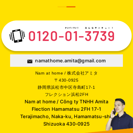
namathome.amita@gmail.com
Nam at home / 株式会社アミタ
〒430-0925
静岡県浜松市中区寺島町17-1
フレクション浜松2FH
Nam at home / Công ty TNHH Amita
Flection Hamamatsu 2FH 17-1
Terajimacho, Naka-ku, Hamamatsu-shi,
Shizuoka 430-0925